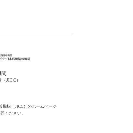
機関
JICC）
機構（JICC）の
ホームページ
参照ください。